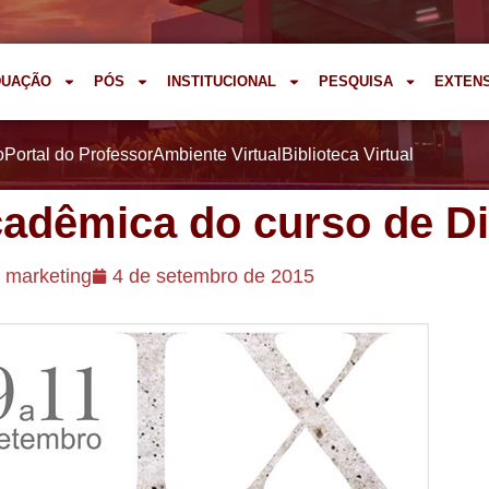
DUAÇÃO
PÓS
INSTITUCIONAL
PESQUISA
EXTEN
o
Portal do Professor
Ambiente Virtual
Biblioteca Virtual
adêmica do curso de Di
marketing
4 de setembro de 2015