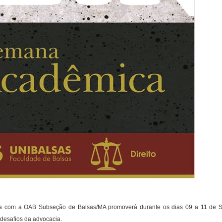
ia com a OAB Subseção de Balsas/MA
promoverá durante os dias 09 a 11 de
 desafios da advocacia.