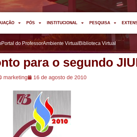
DUAÇÃO
PÓS
INSTITUCIONAL
PESQUISA
EXTEN
o
Portal do Professor
Ambiente Virtual
Biblioteca Virtual
onto para o segundo JI
marketing
16 de agosto de 2010