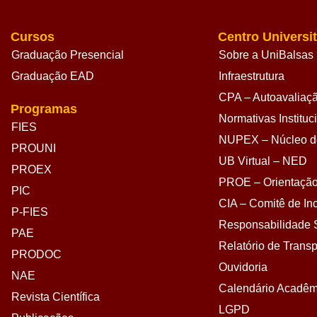
Cursos
Centro Universit
Graduação Presencial
Sobre a UniBalsas
Graduação EAD
Infraestrutura
CPA – Autoavaliação
Programas
Normativas Instituc
FIES
NUPEX – Núcleo de
PROUNI
UB Virtual – NED
PROEX
PROE – Orientação
PIC
CIA – Comitê de Inc
P-FIES
Responsabilidade S
PAE
Relatório de Transp
PRODOC
Ouvidoria
NAE
Calendário Acadêm
Revista Científica
LGPD