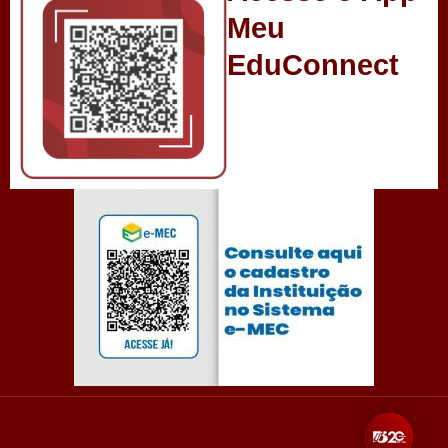
Meu
EduConnect