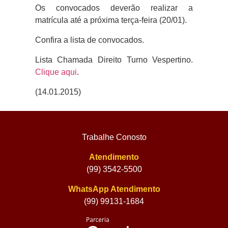
Os convocados deverão realizar a
matrícula até a próxima terça-feira (20/01).
Confira a lista de convocados.
Lista Chamada Direito Turno Vespertino.
Clique aqui
.
(14.01.2015)
Trabalhe Conosto
Atendimento
(99) 3542-5500
WhatsApp Atendimento
(99) 99131-1684