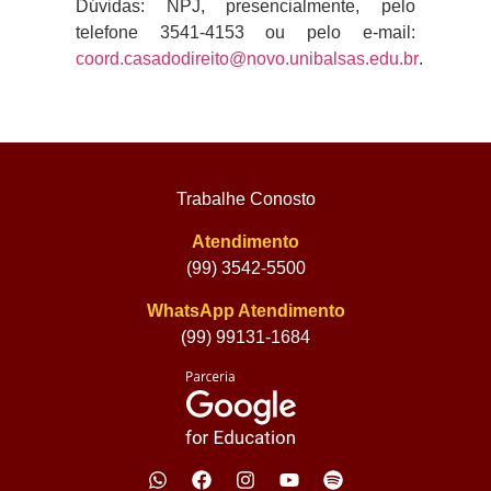
Dúvidas:
NPJ
, presencialmente, pelo
telefone 3541-4153 ou pelo e-mail:
coord.casadodireito@novo.unibalsas.edu.br
.
Trabalhe Conosto
Atendimento
(99) 3542-5500
WhatsApp Atendimento
(99) 99131-1684