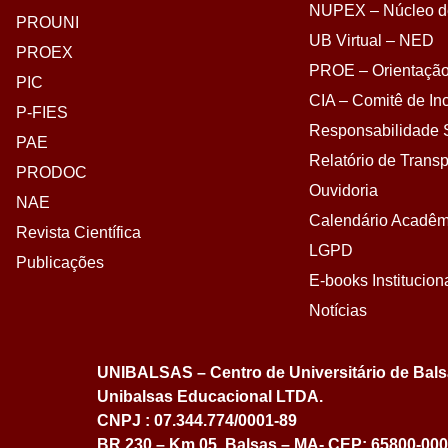
NUPEX – Núcleo de
PROUNI
UB Virtual – NED
PROEX
PROE – Orientação
PIC
CIA – Comitê de Inc
P-FIES
Responsabilidade S
PAE
Relatório de Transp
PRODOC
Ouvidoria
NAE
Calendário Acadêm
Revista Científica
LGPD
Publicações
E-books Institucion
Notícias
UNIBALSAS – Centro de Universitário de Bal
Unibalsas Educacional LTDA.
CNPJ : 07.344.774/0001-89
BR 230 – Km 05, Balsas – MA- CEP: 65800-000