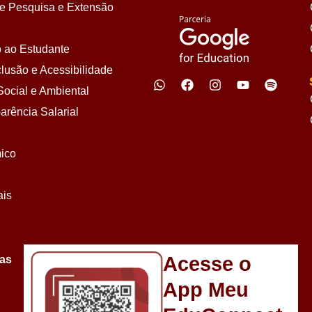
 Pesquisa e Extensão
 ao Estudante
lusão e Acessibilidade
ocial e Ambiental
arência Salarial
ico
ais
Acesse o
sas
App Meu