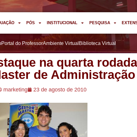
DUAÇÃO
PÓS
INSTITUCIONAL
PESQUISA
EXTEN
o
Portal do Professor
Ambiente Virtual
Biblioteca Virtual
staque na quarta rodada
aster de Administração
marketing
23 de agosto de 2010