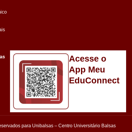
ico
ais
Acesse o
sas
App Meu
EduConnect
reservados para Unibalsas – Centro Universitário Balsas