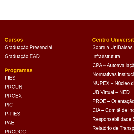
Cursos
Centro Universit
Graduação Presencial
Sobre a UniBalsas
Graduação EAD
Infraestrutura
CPA – Autoavaliação
Programas
Normativas Instituc
FIES
NUPEX – Núcleo de
PROUNI
UB Virtual – NED
PROEX
PROE – Orientação
PIC
CIA – Comitê de Inc
P-FIES
Responsabilidade S
PAE
Relatório de Transp
PRODOC