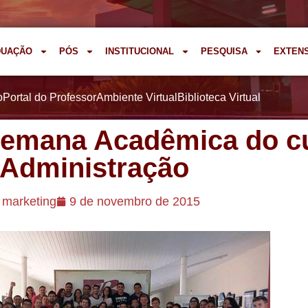
DUAÇÃO
PÓS
INSTITUCIONAL
PESQUISA
EXTEN
o
Portal do Professor
Ambiente Virtual
Biblioteca Virtual
emana Acadêmica do c
Administração
marketing
9 de novembro de 2015