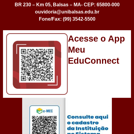
BR 230 – Km 05, Balsas – MA- CEP: 65800-000
ouvidoria@unibalsas.edu.br
Fone/Fax: (99) 3542-5500
Acesse o App
Meu
EduConnect