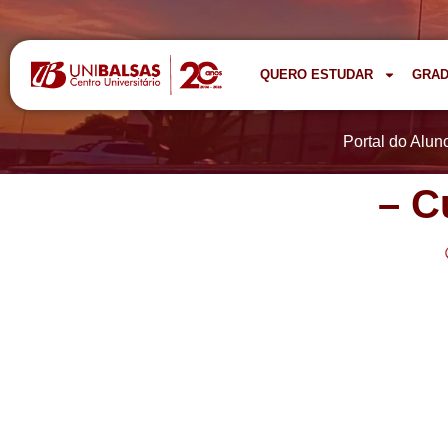
QUERO ESTUDAR
GRA
Portal do Alun
– C