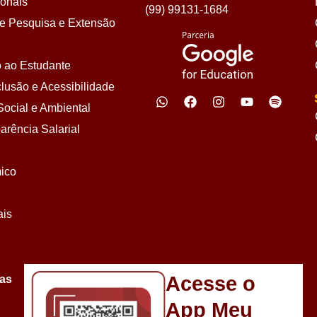
ionais
(99) 99131-1684
 Pesquisa e Extensão
 ao Estudante
lusão e Acessibilidade
ocial e Ambiental
arência Salarial
ico
ais
Acesse o
sas
App Meu