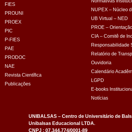
Normativas Instituc
FIES
NUPEX – Núcleo de
PROUNI
UB Virtual – NED
PROEX
PROE – Orientação
PIC
CIA – Comitê de Inc
P-FIES
Responsabilidade S
PAE
Relatório de Transp
PRODOC
Ouvidoria
NAE
Calendário Acadêm
Revista Científica
LGPD
Publicações
E-books Institucion
Notícias
UNIBALSAS – Centro de Universitário de Bal
Unibalsas Educacional LTDA.
CNPJ : 07.344.774/0001-89