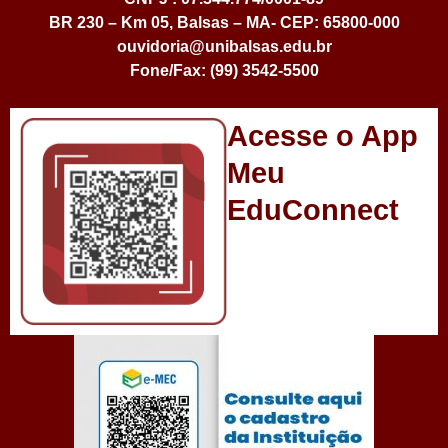
BR 230 – Km 05, Balsas – MA- CEP: 65800-000
ouvidoria@unibalsas.edu.br
Fone/Fax: (99) 3542-5500
Acesse o App
Meu
EduConnect