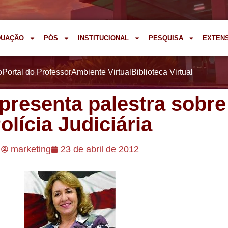
DUAÇÃO
PÓS
INSTITUCIONAL
PESQUISA
EXTEN
o
Portal do Professor
Ambiente Virtual
Biblioteca Virtual
apresenta palestra sobre
olícia Judiciária
marketing
23 de abril de 2012