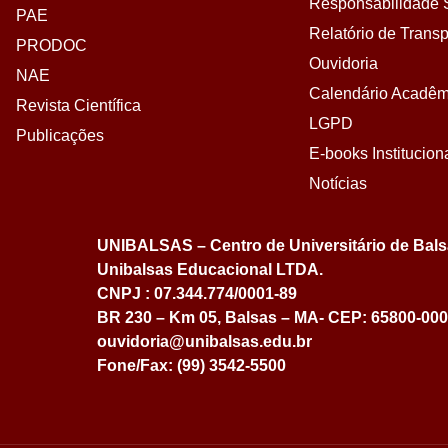
Responsabilidade S
PAE
Relatório de Transp
PRODOC
Ouvidoria
NAE
Calendário Acadêm
Revista Científica
LGPD
Publicações
E-books Institucion
Notícias
UNIBALSAS – Centro de Universitário de Bal
Unibalsas Educacional LTDA.
CNPJ : 07.344.774/0001-89
BR 230 – Km 05, Balsas – MA- CEP: 65800-000
ouvidoria@unibalsas.edu.br
Fone/Fax: (99) 3542-5500