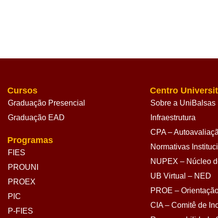
Cursos
Centro Universit
Graduação Presencial
Sobre a UniBalsas
Graduação EAD
Infraestrutura
CPA – Autoavaliação
Programas
Normativas Instituc
FIES
NUPEX – Núcleo de
PROUNI
UB Virtual – NED
PROEX
PROE – Orientação
PIC
CIA – Comitê de Inc
P-FIES