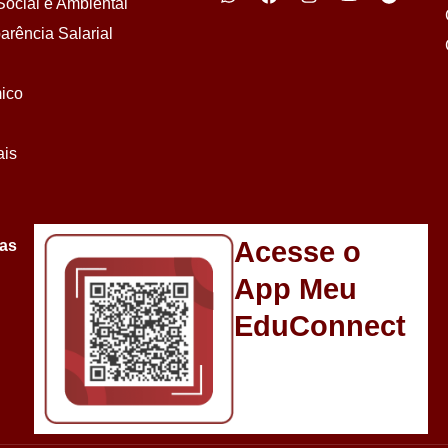
ocial e Ambiental
arência Salarial
ico
ais
Acesse o
sas
App Meu
EduConnect