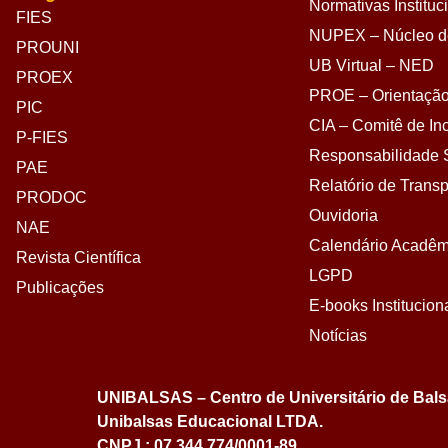
Normativas Instituc
FIES
NUPEX – Núcleo de
PROUNI
UB Virtual – NED
PROEX
PROE – Orientação
PIC
CIA – Comitê de Inc
P-FIES
Responsabilidade S
PAE
Relatório de Transp
PRODOC
Ouvidoria
NAE
Calendário Acadêm
Revista Científica
LGPD
Publicações
E-books Institucion
Notícias
UNIBALSAS – Centro de Universitário de Bal
Unibalsas Educacional LTDA.
CNPJ : 07.344.774/0001-89