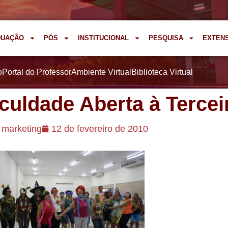
DUAÇÃO
PÓS
INSTITUCIONAL
PESQUISA
EXTEN
o
Portal do Professor
Ambiente Virtual
Biblioteca Virtual
culdade Aberta à Tercei
marketing
12 de fevereiro de 2010