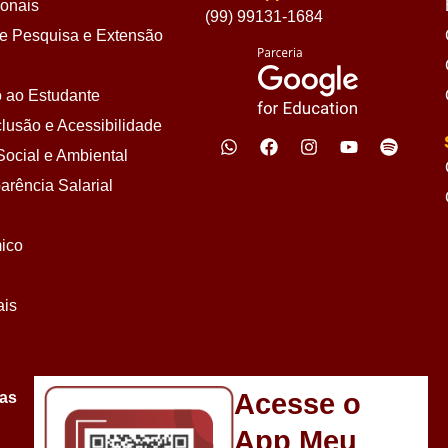
ionais
(99) 99131-1684
 Pesquisa e Extensão
 ao Estudante
lusão e Acessibilidade
ocial e Ambiental
arência Salarial
ico
ais
Acesse o
sas
App Meu