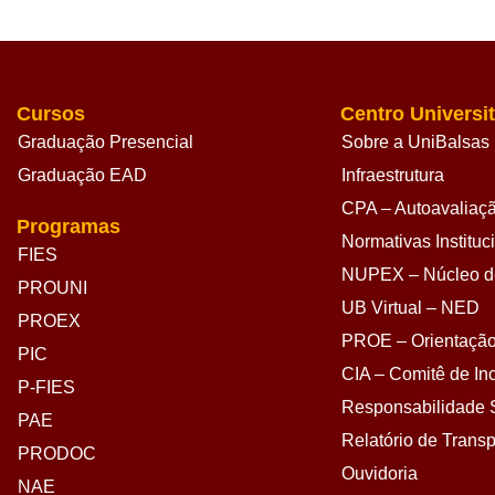
Cursos
Centro Universit
Graduação Presencial
Sobre a UniBalsas
Graduação EAD
Infraestrutura
CPA – Autoavaliação
Programas
Normativas Instituc
FIES
NUPEX – Núcleo de
PROUNI
UB Virtual – NED
PROEX
PROE – Orientação
PIC
CIA – Comitê de Inc
P-FIES
Responsabilidade S
PAE
Relatório de Transp
PRODOC
Ouvidoria
NAE