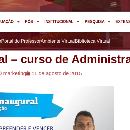
DUAÇÃO
PÓS
INSTITUCIONAL
PESQUISA
EXTEN
o
Portal do Professor
Ambiente Virtual
Biblioteca Virtual
al – curso de Administr
marketing
11 de agosto de 2015