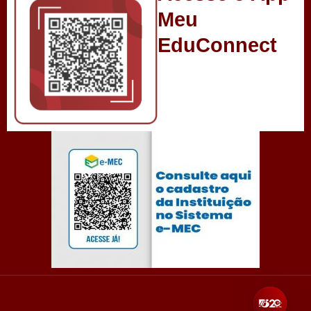
Meu
EduConnect