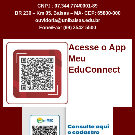
CNPJ : 07.344.774/0001-89
BR 230 – Km 05, Balsas – MA- CEP: 65800-000
ouvidoria@unibalsas.edu.br
Fone/Fax: (99) 3542-5500
Acesse o App
Meu
EduConnect